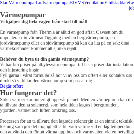
Start
Värmepumpar
Luftvärmepumpar
El
VVS
Ventilation
Elbilsladdare
Le
jo
Värmepumpar
Vi hjälper dig hela vägen från start till mål!
​En värmepump från Thermia är alltid en god affär. Oavsett om du
uppdaterar din värmeanläggning med en bergvärmepump, en
jordvärmepump eller en sjövärmepump så kan du lita på en sak: dina
värmekostnader kommer att sjunka rejält.
Behöver du byta ut din gamla värmepump?
Vi har bra priser på utbytesvärmepumpar till fasta priser där installation
och injustering ingår.
Fyll gärna i vårat formulär så hör vi av oss om offert eller kontakta oss
direkt så vi hittar den värmepump som passar dig.
Begär offert
Hur fungerar det?
Solen värmer kontinuerligt upp vår planet. Med en värmepump kan du
ta tillvara denna solenergi, som hela tiden lagras i berggrunden,
ytjorden, vattnet och luften omkring oss.
Processen för att ta tillvara den lagrade solenergin är en sinnrik teknisk
lösning som gör det möjligt att ta till vara värme vid en låg temperatur
och använda den för att värma upp hus och varmvatten vid en betydligt